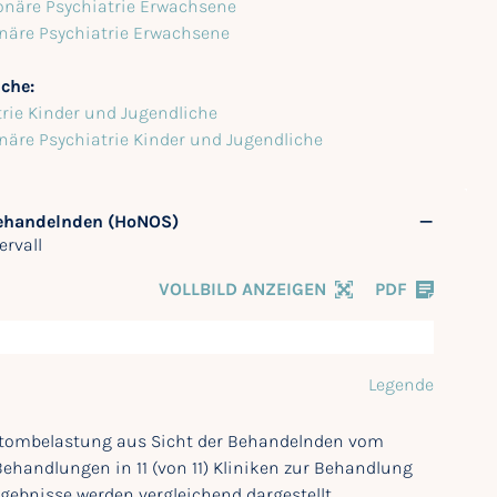
onäre Psychiatrie Erwachsene
onäre Psychiatrie Erwachsene
iche:
trie Kinder und Jugendliche
onäre Psychiatrie Kinder und Jugendliche
Behandelnden (HoNOS)
ervall
VOLLBILD ANZEIGEN
PDF
Legende
mptombelastung aus Sicht der Behandelnden vom
 Behandlungen in 11 (von 11) Kliniken zur Behandlung
ebnisse werden vergleichend dargestellt.