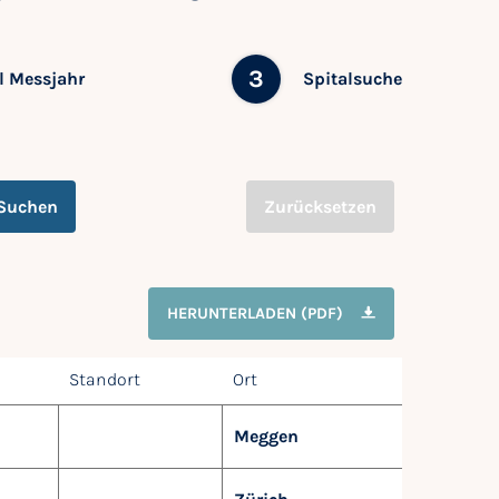
3
 Messjahr
Spitalsuche
Suchen
Zurücksetzen
HERUNTERLADEN (PDF)
Standort
Ort
Meggen