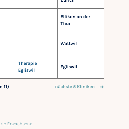
Zürich
Ellikon an der
Thur
Wattwil
Therapie
Egliswil
Egliswil
n 11)
nächste 5 Kliniken
atrie Erwachsene