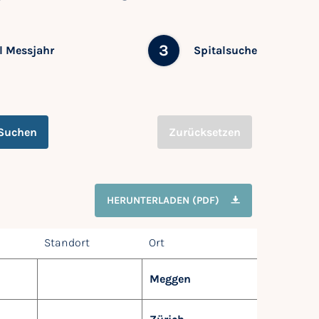
3
 Messjahr
Spitalsuche
Suchen
Zurücksetzen
HERUNTERLADEN (PDF)
Standort
Ort
Meggen