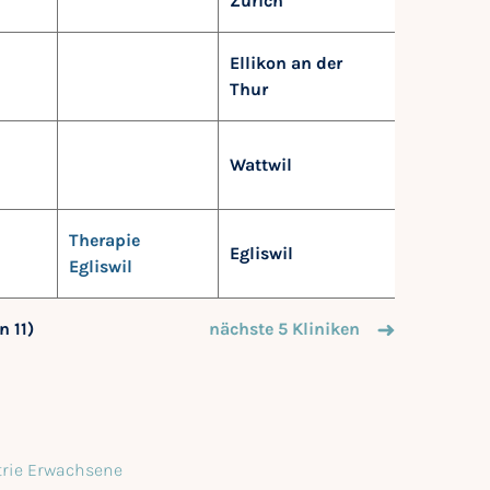
Zürich
Ellikon an der
Thur
Wattwil
Therapie
Egliswil
Egliswil
n 11)
nächste 5 Kliniken
atrie Erwachsene