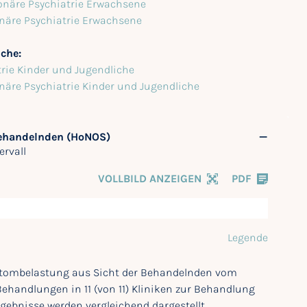
onäre Psychiatrie Erwachsene
onäre Psychiatrie Erwachsene
iche:
trie Kinder und Jugendliche
onäre Psychiatrie Kinder und Jugendliche
Behandelnden (HoNOS)
ervall
VOLLBILD ANZEIGEN
PDF
Legende
mptombelastung aus Sicht der Behandelnden vom
 Behandlungen in 11 (von 11) Kliniken zur Behandlung
ebnisse werden vergleichend dargestellt.