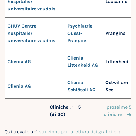
hospitalier
Lausanne
universitaire vaudois
CHUV Centre
Psychiatrie
hospitalier
Ouest-
Prangins
universitaire vaudois
Prangins
Clienia
Clienia AG
Littenheid
Littenheid AG
Clienia
Oetwil am
Clienia AG
Schlössli AG
See
Cliniche : 1 - 5
prossime 5
(di 30)
cliniche
Qui trovate un’
istruzione per la lettura dei grafici
e la