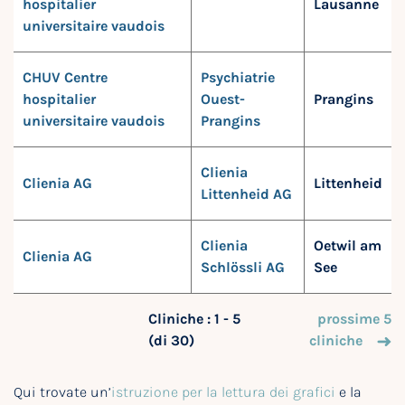
hospitalier
Lausanne
universitaire vaudois
CHUV Centre
Psychiatrie
hospitalier
Ouest-
Prangins
universitaire vaudois
Prangins
Clienia
Clienia AG
Littenheid
Littenheid AG
Clienia
Oetwil am
Clienia AG
Schlössli AG
See
Cliniche : 1 - 5
prossime 5
(di 30)
cliniche
Qui trovate un’
istruzione per la lettura dei grafici
e la