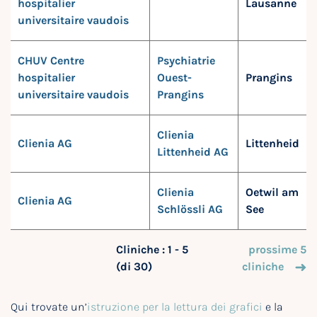
hospitalier
Lausanne
universitaire vaudois
CHUV Centre
Psychiatrie
hospitalier
Ouest-
Prangins
universitaire vaudois
Prangins
Clienia
Clienia AG
Littenheid
Littenheid AG
Clienia
Oetwil am
Clienia AG
Schlössli AG
See
Cliniche : 1 - 5
prossime 5
(di 30)
cliniche
Qui trovate un’
istruzione per la lettura dei grafici
e la