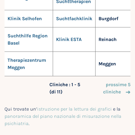
Suchttherapien
Klinik Selhofen
Suchtfachklinik
Burgdorf
Suchthilfe Region
Klinik ESTA
Reinach
Basel
Therapiezentrum
Meggen
Meggen
Cliniche : 1 - 5
prossime 5
(di 11)
cliniche
Qui trovate un’
istruzione per la lettura dei grafici
e la
panoramica del piano nazionale di misurazione nella
psichiatria
.