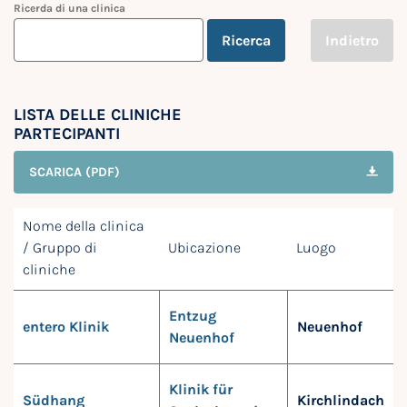
Ricerda di una clinica
Ricerca
Indietro
LISTA DELLE CLINICHE
PARTECIPANTI
SCARICA (PDF)
Nome della clinica
/ Gruppo di
Ubicazione
Luogo
cliniche
Entzug
entero Klinik
Neuenhof
Neuenhof
Klinik für
Südhang
Kirchlindach