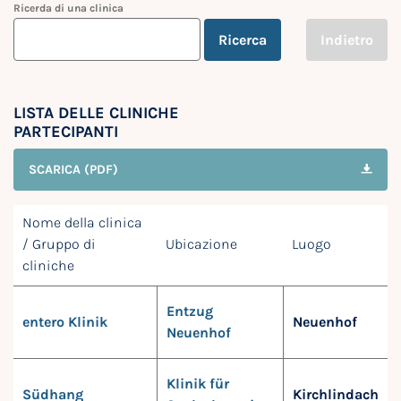
Ricerda di una clinica
Ricerca
Indietro
LISTA DELLE CLINICHE
PARTECIPANTI
SCARICA (PDF)
Nome della clinica
/ Gruppo di
Ubicazione
Luogo
cliniche
Entzug
entero Klinik
Neuenhof
Neuenhof
Klinik für
Südhang
Kirchlindach