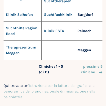
Suchttherapien
Klinik Selhofen
Suchtfachklinik
Burgdorf
Suchthilfe Region
Klinik ESTA
Reinach
Basel
Therapiezentrum
Meggen
Meggen
Cliniche : 1 - 5
prossime 5
(di 11)
cliniche
Qui trovate un’
istruzione per la lettura dei grafici
e la
panoramica del piano nazionale di misurazione nella
psichiatria
.