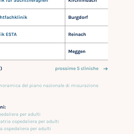
nik für Suchttherapien
Kirchlindach
htfachklinik
Burgdorf
nik ESTA
Reinach
Meggen
1)
prossime 5 cliniche
noramica del piano nazionale di misurazione
ni:
edaliera per adulti
tria ospedaliera per adulti
ia ospedaliera per adulti