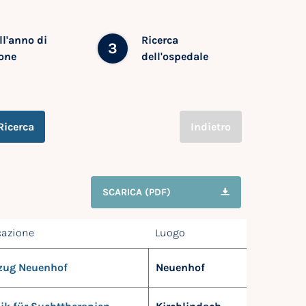
ll'anno di
Ricerca
3
one
dell'ospedale
Ricerca
Indietro
SCARICA (PDF)
cazione
Luogo
zug Neuenhof
Neuenhof