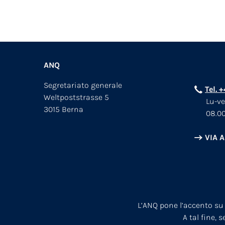
ANQ
Segretariato generale
Tel. 
Weltpoststrasse 5
Lu-ve
3015 Berna
08.00
VIA 
L’ANQ pone l’accento su
A tal fine, 