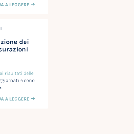
A A LEGGERE
I
zione dei
isurazioni
i risultati delle
ggiornati e sono
e…
A A LEGGERE