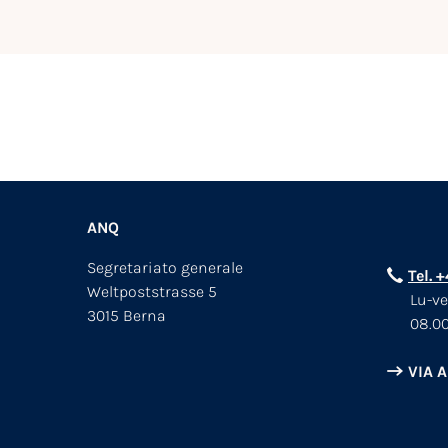
ANQ
Segretariato generale
Tel. 
Weltpoststrasse 5
Lu-ve
3015 Berna
08.00
VIA 