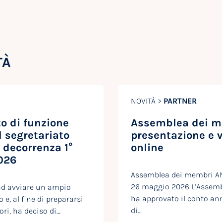
TÀ
NOVITÀ >
PARTNER
 di funzione
Assemblea dei m
l segretariato
presentazione e 
 decorrenza 1°
online
026
Assemblea dei membri ANQ
26 maggio 2026 L’Assem
ad avviare un ampio
ha approvato il conto ann
 e, al fine di prepararsi
di…
ori, ha deciso di…