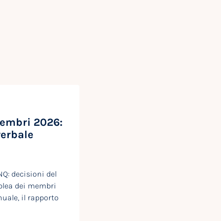
embri 2026:
verbale
: decisioni del
blea dei membri
uale, il rapporto