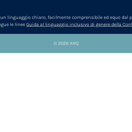
 un linguaggio chiaro, facilmente comprensibile ed equo dal pu
segue le linee
Guida al linguaggio inclusivo di genere della Co
© 2026
ANQ