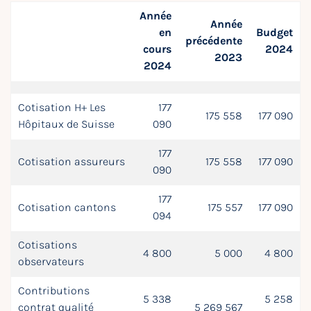
Année
Année
en
Budget
précédente
cours
2024
2023
2024
Cotisation H+ Les
177
175 558
177 090
Hôpitaux de Suisse
090
177
Cotisation assureurs
175 558
177 090
090
177
Cotisation cantons
175 557
177 090
094
Cotisations
4 800
5 000
4 800
observateurs
Contributions
5 338
5 258
contrat qualité
5 269 567