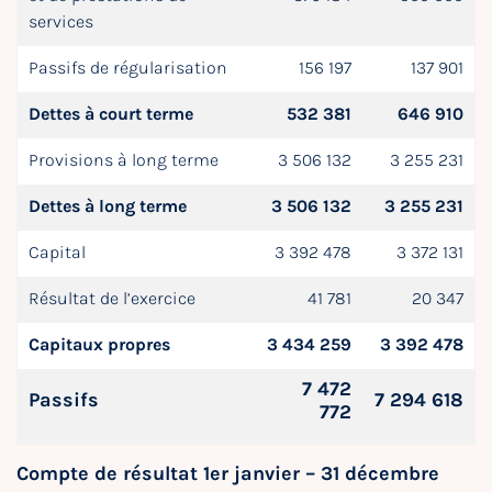
services
Passifs de régularisation
156 197
137 901
Dettes à court terme
532 381
646 910
Provisions à long terme
3 506 132
3 255 231
Dettes à long terme
3 506 132
3 255 231
Capital
3 392 478
3 372 131
Résultat de l’exercice
41 781
20 347
Capitaux propres
3 434 259
3 392 478
7 472
Passifs
7 294 618
772
Compte de résultat 1er janvier – 31 décembre