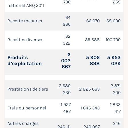
706
259
national ANQ 2011
64
Recette mesures
66 070
58 000
966
62
Recettes diverses
39 588
100 700
922
6
Produits
5 906
5 953
002
d’exploitation
898
029
667
2 689
2 871
Prestations de tiers
2 825 063
230
200
1 927
1 833
Frais du personnel
1 645 343
487
417
Autres charges
246
246 111
240 987