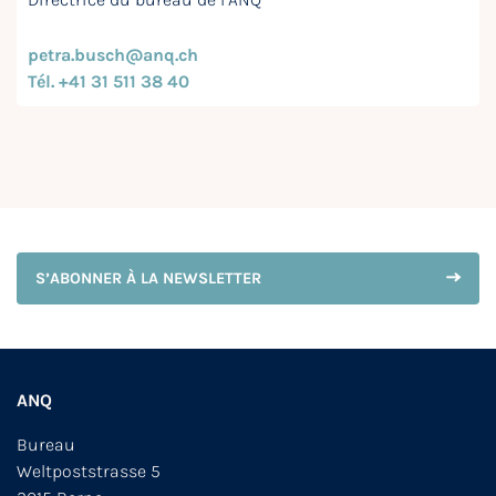
petra.busch@anq.ch
Tél. +41 31 511 38 40
S’ABONNER À LA NEWSLETTER
ANQ
Bureau
Weltpoststrasse 5