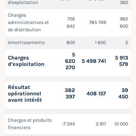
d’exploitation
360
Charges
756
962
administratives et
785 749
642
600
de distribution
Amortissements
800
1 600
2
5
Charges
5 913
620
5 498 741
d’exploitation
579
270
Résultat
382
39
opérationnel
408 157
397
450
avant intérêt
Charges et produits
-7 344
2 811
10 000
financiers