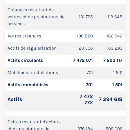
Créances résultant de
ventes et de prestations de
131 725
119 648
services
Autres créances
190 820
166 942
Actifs de régularisation
123 506
63 293
Actifs circulants
7 472 071
7 293 117
Mobilier et installations
701
1 501
Actifs immobilisés
701
1 501
7 472
Actifs
7 294 618
772
Dettes résultant d’achats
et de prestations de
376 184
509 009