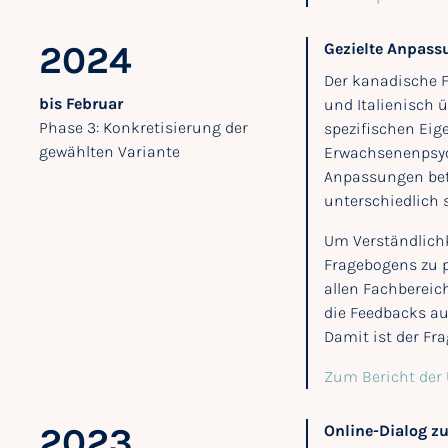
2024
Gezielte Anpass
Der kanadische F
bis Februar
und Italienisch ü
Phase 3: Konkretisierung der
spezifischen Eig
gewählten Variante
Erwachsenenpsych
Anpassungen betr
unterschiedlich 
Um Verständlichk
Fragebogens zu p
allen Fachbereic
die Feedbacks a
Damit ist der Fr
Zum Bericht der
2023
Online-Dialog z