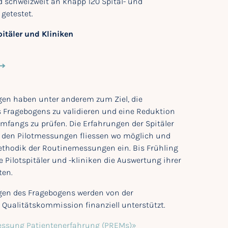
 schweizweit an knapp 120 Spital- und
getestet.
itäler und Kliniken
en haben unter anderem zum Ziel, die
s Fragebogens zu validieren und eine Reduktion
fangs zu prüfen. Die Erfahrungen der Spitäler
t den Pilotmessungen fliessen wo möglich und
Methodik der Routinemessungen ein. Bis Frühling
e Pilotspitäler und -kliniken die Auswertung ihrer
ten.
gen des Fragebogens werden von der
Qualitätskommission finanziell unterstützt.
essung Patientenerfahrung (PREMs)»