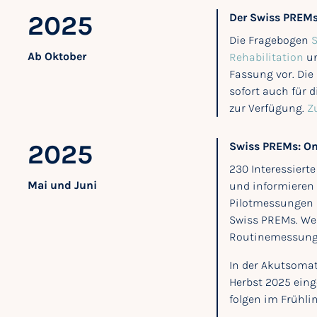
2025
Der Swiss PREMs 
Die Fragebogen
S
Ab Oktober
Rehabilitation
u
Fassung vor. Die
sofort auch für 
zur Verfügung.
Z
2025
Swiss PREMs: On
230 Interessiert
Mai und Juni
und informieren 
Pilotmessungen 
Swiss PREMs. Wei
Routinemessung 
In der Akutsomat
Herbst 2025 einge
folgen im Frühli