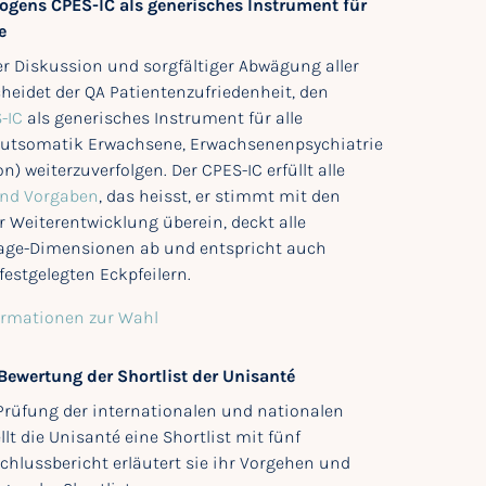
ogens CPES-IC als generisches Instrument für
e
 Diskussion und sorgfältiger Abwägung aller
eidet der QA Patientenzufriedenheit, den
-IC
als generisches Instrument für alle
kutsomatik Erwachsene, Erwachsenenpsychiatrie
n) weiterzuverfolgen. Der CPES-IC erfüllt alle
nd Vorgaben
, das heisst, er stimmt mit den
r Weiterentwicklung überein, deckt alle
age-Dimensionen ab und entspricht auch
estgelegten Eckpfeilern.
ormationen zur Wahl
ewertung der Shortlist der Unisanté
 Prüfung der internationalen und nationalen
lt die Unisanté eine Shortlist mit fünf
chlussbericht erläutert sie ihr Vorgehen und