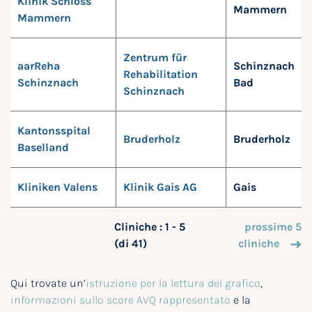
Klinik Schloss
Mammern
Mammern
Zentrum für
aarReha
Schinznach
Rehabilitation
Schinznach
Bad
Schinznach
Kantonsspital
Bruderholz
Bruderholz
Baselland
Kliniken Valens
Klinik Gais AG
Gais
Cliniche : 1 - 5
prossime 5
(di 41)
cliniche
Qui trovate un’
istruzione per la lettura del grafico
,
informazioni sullo score AVQ rappresentato
e la