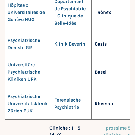
Département
Hôpitaux
de Psychiatrie
universitaires de
Thônex
- Clinique de
Genève HUG
Belle-Idée
Psychiatrische
Klinik Beverin
Cazis
Dienste GR
Universitäre
Psychiatrische
Basel
Kliniken UPK
Psychiatrische
Forensische
Universitätsklinik
Rheinau
Psychiatrie
Zürich PUK
Cliniche : 1 - 5
prossime 5