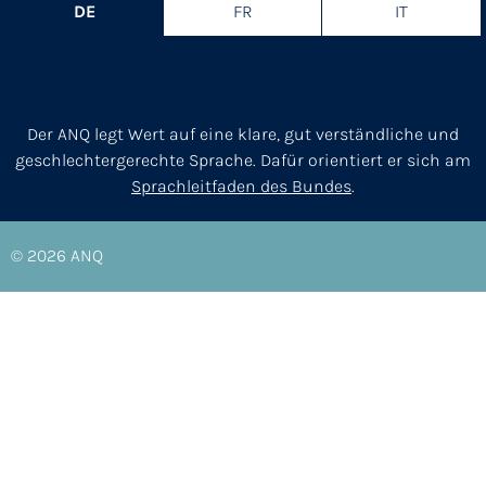
DE
FR
IT
Der ANQ legt Wert auf eine klare, gut verständliche und
geschlechtergerechte Sprache. Dafür orientiert er sich am
Sprachleitfaden des Bundes
.
© 2026
ANQ