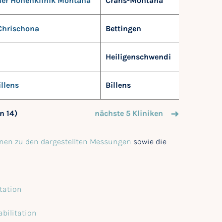
ner Höhenklinik Montana
Crans-Montana
Chrischona
Bettingen
Heiligenschwendi
llens
Billens
on 14)
nächste 5 Kliniken
nen zu den dargestellten Messungen
sowie die
tation
bilitation