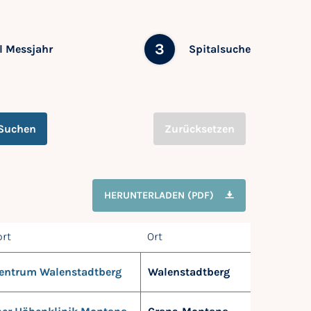
3
 Messjahr
Spitalsuche
Suchen
Zurücksetzen
HERUNTERLADEN (PDF)
rt
Ort
entrum Walenstadtberg
Walenstadtberg