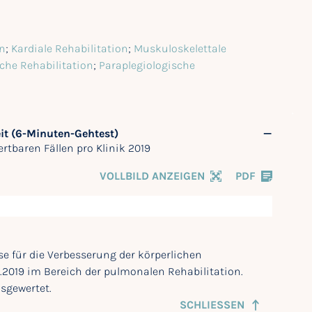
on
;
Kardiale Rehabilitation
;
Muskuloskelettale
che Rehabilitation
;
Paraplegiologische
eit (6-Minuten-Gehtest)
rtbaren Fällen pro Klinik 2019
VOLLBILD ANZEIGEN
PDF
yse für die Verbesserung der körperlichen
2.2019 im Bereich der pulmonalen Rehabilitation.
sgewertet.
SCHLIESSEN