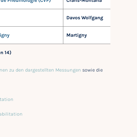
n de Pneumologie (CVP)
Crans-Montana
Davos Wolfgang
igny
Martigny
on 14)
nen zu den dargestellten Messungen
sowie die
tation
bilitation