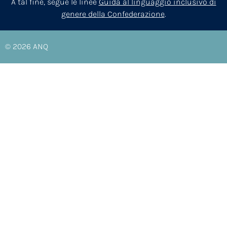
A tal fine, segue le linee
Guida al linguaggio inclusivo di
genere della Confederazione
.
© 2026
ANQ