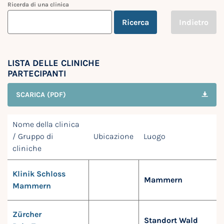
Ricerda di una clinica
Ricerca
Indietro
LISTA DELLE CLINICHE
PARTECIPANTI
SCARICA (PDF)
Nome della clinica
/ Gruppo di
Ubicazione
Luogo
cliniche
Klinik Schloss
Mammern
Mammern
Zürcher
Standort Wald