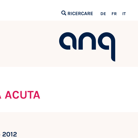
RICERCARE
DE
FR
IT
A ACUTA
o 2012