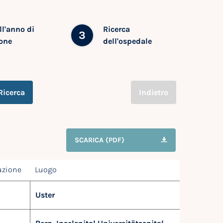
ll'anno di
Ricerca
3
one
dell'ospedale
Ricerca
Indietro
SCARICA (PDF)
azione
Luogo
Uster