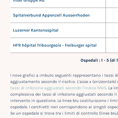
Insel Gruppe AG
Spitalverbund Appenzell Ausserrhoden
Luzerner Kantonsspital
HFR hôpital fribourgeois - freiburger spital
Ospedali : 1 - 5 (di 
I nove grafici a imbuto seguenti rappresentano i tassi di
aggiustamento secondo il rischio. L’asse x (orizzontale) ri
tassi di infezione aggiustati secondo l’indice NNIS
. La l
complessiva dei tassi di infezione aggiustati secondo il r
intervento in questione. Le linee blu costituiscono i limit
ospedale. I cerchietti neri corrispondono ai singoli osped
Se un ospedale si trova tra i limiti di controllo (linee bl