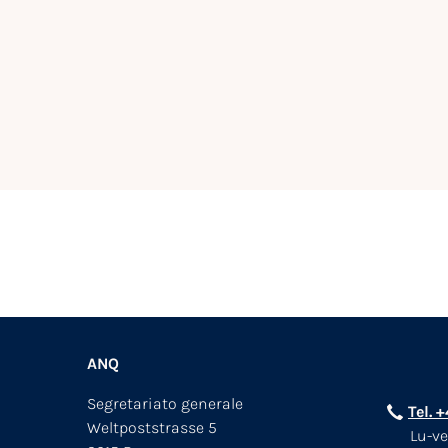
ANQ
Segretariato generale
Tel. 
Weltpoststrasse 5
Lu-ve