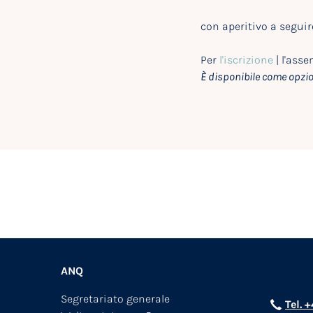
con aperitivo a seguir
Per
l'iscrizione
| l'asse
È disponibile come opzio
ANQ
Segretariato generale
Tel. 