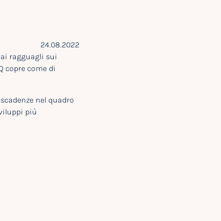
24.08.2022
dai ragguagli sui
NQ copre come di
e scadenze nel quadro
viluppi più