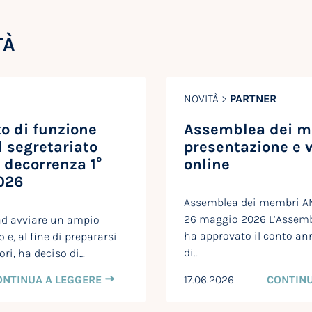
TÀ
NOVITÀ >
PARTNER
 di funzione
Assemblea dei m
l segretariato
presentazione e 
 decorrenza 1°
online
026
Assemblea dei membri ANQ
26 maggio 2026 L’Assem
ad avviare un ampio
ha approvato il conto ann
 e, al fine di prepararsi
di…
ori, ha deciso di…
ONTINUA A LEGGERE
17.06.2026
CONTINU