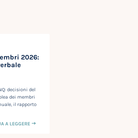
embri 2026:
verbale
: decisioni del
blea dei membri
uale, il rapporto
A A LEGGERE