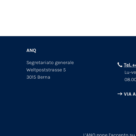
ANQ
Segretariato generale
Tel. 
Weltpoststrasse 5
Lu-ve
3015 Berna
08.00
VIA 
L’ANQ pone l’accento su