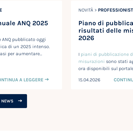
E
NOVITÀ >
PROFESSIONIST
nuale ANQ 2025
Piano di pubblica
risultati delle m
2026
e ANQ pubblicato oggi
ica di un 2025 intenso.
basi per aumentare…
I
piani di pubblicazione de
misurazioni
sono stati a
ora disponibili sul portal
ONTINUA A LEGGERE
15.04.2026
CONTINU
E NEWS