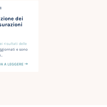
I
zione dei
isurazioni
i risultati delle
ggiornati e sono
e…
A A LEGGERE