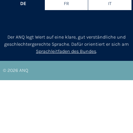
DE
FR
IT
Der ANQ legt Wert auf eine klare, gut verständliche und
geschlechtergerechte Sprache. Dafür orientiert er sich am
Sprachleitfaden des Bundes
.
© 2026
ANQ