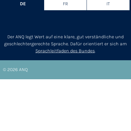
DE
FR
IT
Der ANQ legt Wert auf eine klare, gut verständliche und
geschlechtergerechte Sprache. Dafür orientiert er sich am
Sprachleitfaden des Bundes
.
© 2026
ANQ