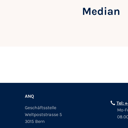
Median
ANQ
Tel: 
Geschäftsstelle
Mo-Fr
Weltpoststrasse 5
08.00
3015 Bern