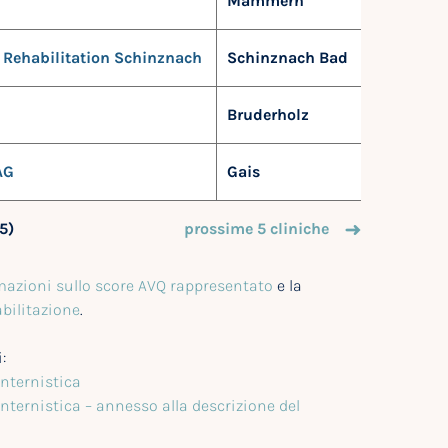
Mammern
 Rehabilitation Schinznach
Schinznach Bad
Bruderholz
AG
Gais
45)
prossime 5 cliniche
mazioni sullo score AVQ rappresentato
e la
bilitazione
.
:
nternistica
nternistica – annesso alla descrizione del