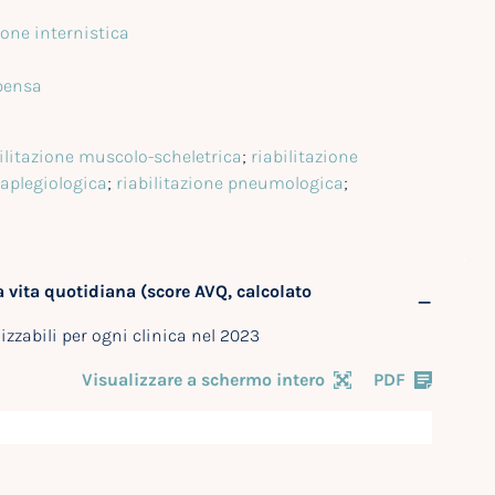
ione internistica
pensa
ilitazione muscolo-scheletrica
;
riabilitazione
raplegiologica
;
riabilitazione pneumologica
;
la vita quotidiana (score AVQ, calcolato
zzabili per ogni clinica nel 2023
Visualizzare a schermo intero
PDF