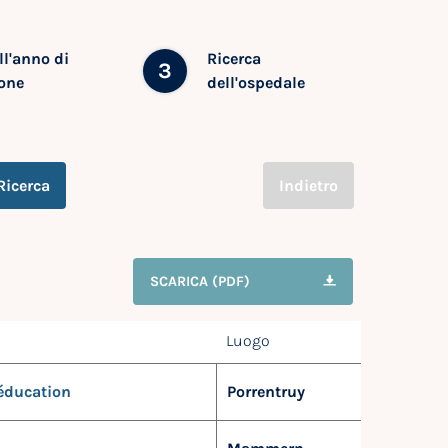
ll'anno di
Ricerca
3
one
dell'ospedale
Ricerca
Indietro
SCARICA (PDF)
Luogo
ééducation
Porrentruy