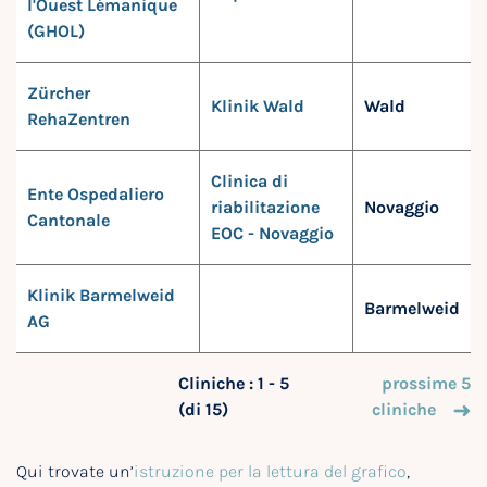
l'Ouest Lémanique
(GHOL)
Zürcher
Klinik Wald
Wald
RehaZentren
Clinica di
Ente Ospedaliero
riabilitazione
Novaggio
Cantonale
EOC - Novaggio
Klinik Barmelweid
Barmelweid
AG
Cliniche : 1 - 5
prossime 5
(di 15)
cliniche
Qui trovate un’
istruzione per la lettura del grafico
,