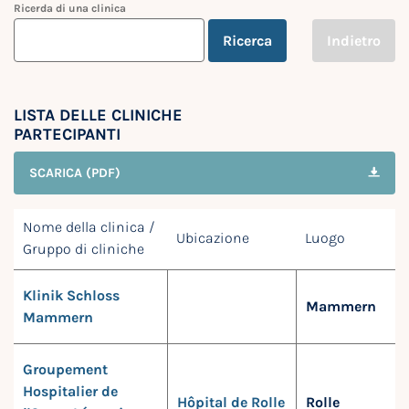
Ricerda di una clinica
Ricerca
Indietro
LISTA DELLE CLINICHE
PARTECIPANTI
SCARICA (PDF)
Nome della clinica /
Ubicazione
Luogo
Gruppo di cliniche
Klinik Schloss
Mammern
Mammern
Groupement
Hospitalier de
Hôpital de Rolle
Rolle