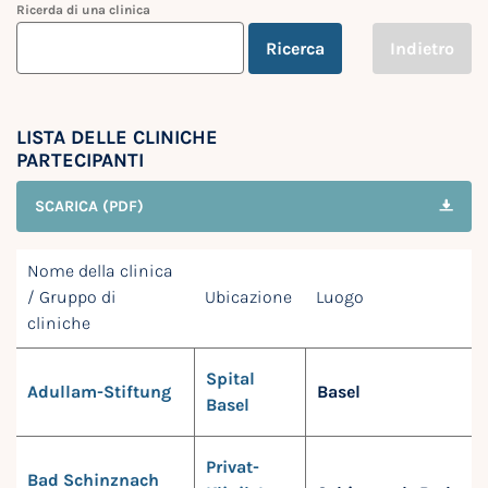
Ricerda di una clinica
Ricerca
Indietro
LISTA DELLE CLINICHE
PARTECIPANTI
SCARICA (PDF)
Nome della clinica
/ Gruppo di
Ubicazione
Luogo
cliniche
Spital
Adullam-Stiftung
Basel
Basel
Privat-
Bad Schinznach