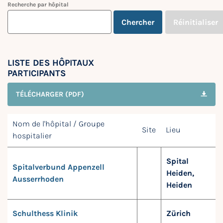
Recherche par hôpital
Chercher
Réinitialiser
LISTE DES HÔPITAUX
PARTICIPANTS
TÉLÉCHARGER (PDF)
Nom de l'hôpital / Groupe
Site
Lieu
hospitalier
Spital
Spitalverbund Appenzell
Heiden,
Ausserrhoden
Heiden
Schulthess Klinik
Zürich