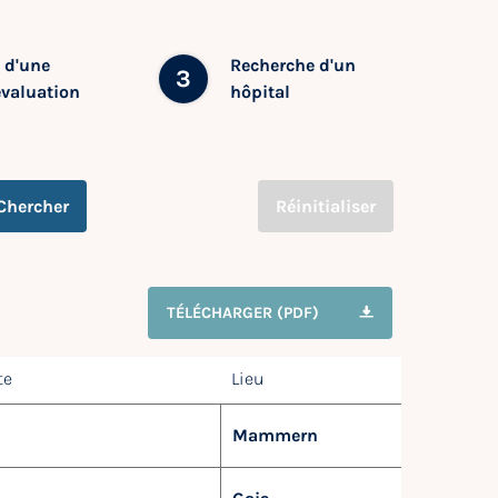
 d'une
Recherche d'un
3
évaluation
hôpital
Chercher
Réinitialiser
TÉLÉCHARGER (PDF)
te
Lieu
Mammern