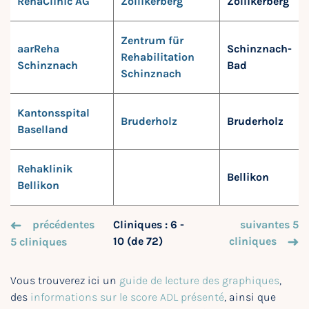
RehaClinic AG
Zollikerberg
Zollikerberg
Zentrum für
aarReha
Schinznach-
Rehabilitation
Schinznach
Bad
Schinznach
Kantonsspital
Bruderholz
Bruderholz
Baselland
Rehaklinik
Bellikon
Bellikon
précédentes
Cliniques : 6 -
suivantes 5
10 (de 72)
cliniques
5 cliniques
Vous trouverez ici un
guide de lecture des graphiques
,
des
informations sur le score ADL présenté
, ainsi que