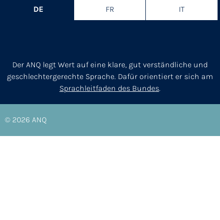
DE
FR
IT
Der ANQ legt Wert auf eine klare, gut verständliche und
geschlechtergerechte Sprache. Dafür orientiert er sich am
Sprachleitfaden des Bundes
.
© 2026
ANQ