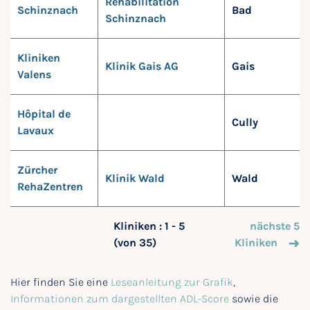
Rehabilitation
Schinznach
Bad
Schinznach
Kliniken
Klinik Gais AG
Gais
Valens
Hôpital de
Cully
Lavaux
Zürcher
Klinik Wald
Wald
RehaZentren
Kliniken : 1 - 5
nächste 5
(von 35)
Kliniken
Hier finden Sie eine
Leseanleitung zur Grafik
,
Informationen zum dargestellten ADL-Score
sowie die