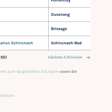
n
Porrentruy
Dussnang
Brissago
tation Schinznach
Schinznach-Bad
 50)
nächste 5 Kliniken
nen zum dargestellten ADL-Score
sowie die
ilitation