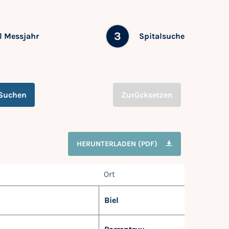
3
 Messjahr
Spitalsuche
Suchen
Zurücksetzen
HERUNTERLADEN (PDF)
Ort
Biel