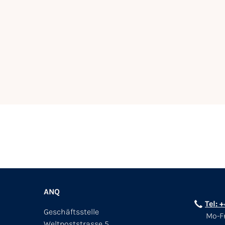
ANQ
Tel: 
Geschäftsstelle
Mo-Fr
Weltpoststrasse 5