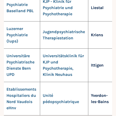
KJP - Klinik für
Psychiatrie
Psychiatrie und
Liestal
Baselland PBL
Psychotherapie
Luzerner
Jugendpsychiatrische
Psychiatrie
Kriens
Therapiestation
(lups)
Universitäre
Universitätsklinik für
Psychiatrische
KJP und
Ittigen
Dienste Bern
Psychotherapie,
UPD
Klinik Neuhaus
Etablissements
Hospitaliers du
Unité
Yverdon-
Nord Vaudois
pédopsychiatrique
les-Bains
eHnv