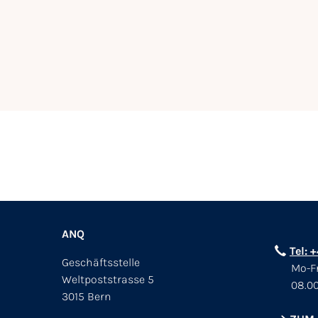
ANQ
Tel: 
Geschäftsstelle
Mo-Fr
Weltpoststrasse 5
08.00
3015 Bern