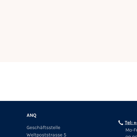
ANQ
Tel: 
Geschäftsstelle
Mo-Fr
Weltpoststrasse 5